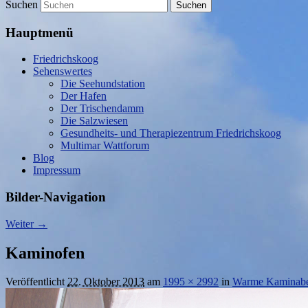
Suchen
Hauptmenü
Friedrichskoog
Sehenswertes
Die Seehundstation
Der Hafen
Der Trischendamm
Die Salzwiesen
Gesundheits- und Therapiezentrum Friedrichskoog
Multimar Wattforum
Blog
Impressum
Bilder-Navigation
Weiter →
Kaminofen
Veröffentlicht
22. Oktober 2013
am
1995 × 2992
in
Warme Kaminab