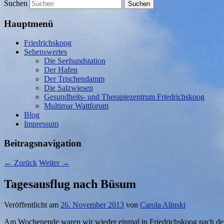
Suchen
Hauptmenü
Friedrichskoog
Sehenswertes
Die Seehundstation
Der Hafen
Der Trischendamm
Die Salzwiesen
Gesundheits- und Therapiezentrum Friedrichskoog
Multimar Wattforum
Blog
Impressum
Beitragsnavigation
←
Zurück
Weiter
→
Tagesausflug nach Büsum
Veröffentlicht am
26. November 2013
von
Carola Alinski
Am Wochenende waren wir wieder einmal in Friedrichskoog nach dem 