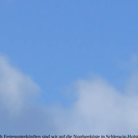
Ferienunterkünften sind wir auf die Nordseeküste in Schleswig-Holste