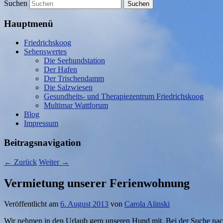
Suchen
Hauptmenü
Friedrichskoog
Sehenswertes
Die Seehundstation
Der Hafen
Der Trischendamm
Die Salzwiesen
Gesundheits- und Therapiezentrum Friedrichskoog
Multimar Wattforum
Blog
Impressum
Beitragsnavigation
←
Zurück
Weiter
→
Vermietung unserer Ferienwohnung
Veröffentlicht am
6. August 2013
von
Carola Alinski
Wir nehmen in den Urlaub gern unseren Hund mit. Bei der Suche nach 