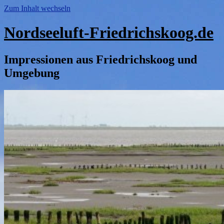
Zum Inhalt wechseln
Nordseeluft-Friedrichskoog.de
Impressionen aus Friedrichskoog und
Umgebung