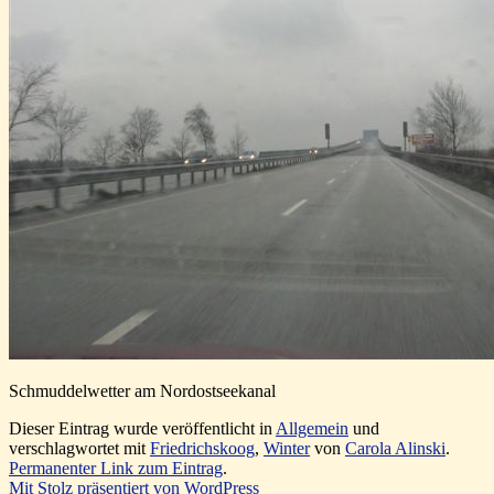
Schmuddelwetter am Nordostseekanal
Dieser Eintrag wurde veröffentlicht in
Allgemein
und
verschlagwortet mit
Friedrichskoog
,
Winter
von
Carola Alinski
.
Permanenter Link zum Eintrag
.
Mit Stolz präsentiert von WordPress