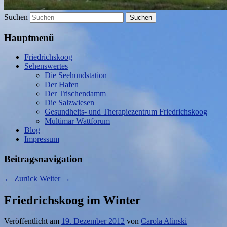
Suchen
Hauptmenü
Friedrichskoog
Sehenswertes
Die Seehundstation
Der Hafen
Der Trischendamm
Die Salzwiesen
Gesundheits- und Therapiezentrum Friedrichskoog
Multimar Wattforum
Blog
Impressum
Beitragsnavigation
←
Zurück
Weiter
→
Friedrichskoog im Winter
Veröffentlicht am
19. Dezember 2012
von
Carola Alinski