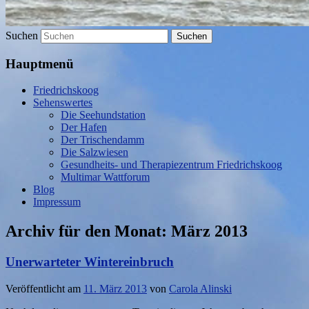
Suchen
Hauptmenü
Friedrichskoog
Sehenswertes
Die Seehundstation
Der Hafen
Der Trischendamm
Die Salzwiesen
Gesundheits- und Therapiezentrum Friedrichskoog
Multimar Wattforum
Blog
Impressum
Archiv für den Monat:
März 2013
Unerwarteter Wintereinbruch
Veröffentlicht am
11. März 2013
von
Carola Alinski